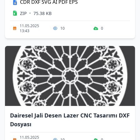
CDR
DXF
SVG
AI
PDF
EPS
•
ZIP
75.38 KB
11.05.2025
10
0
13:43
Dairesel Jali Desen Lazer CNC Tasarımı DXF
Dosyası
11.05.2025
10
0