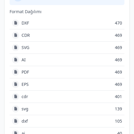
Format Dağılımı
DXF
470
CDR
469
SVG
469
AI
469
PDF
469
EPS
469
cdr
401
svg
139
dxf
105
ai
40