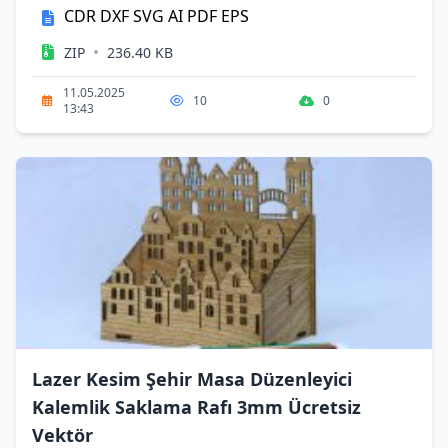
CDR
DXF
SVG
AI
PDF
EPS
•
ZIP
236.40 KB
11.05.2025
10
0
13:43
Lazer Kesim Şehir Masa Düzenleyici
Kalemlik Saklama Rafı 3mm Ücretsiz
Vektör