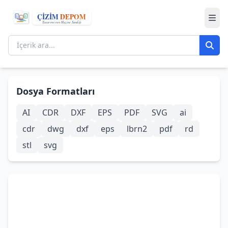
Dosya Formatları
AI
CDR
DXF
EPS
PDF
SVG
ai
cdr
dwg
dxf
eps
lbrn2
pdf
rd
stl
svg