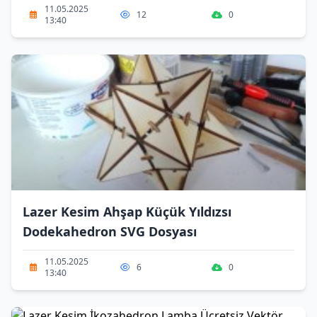
11.05.2025
12
0
13:40
Lazer Kesim Ahşap Küçük Yıldızsı
Dodekahedron SVG Dosyası
11.05.2025
6
0
13:40