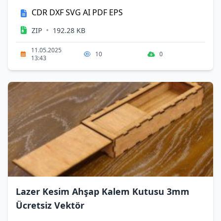
CDR
DXF
SVG
AI
PDF
EPS
•
ZIP
192.28 KB
11.05.2025
10
0
13:43
Lazer Kesim Ahşap Kalem Kutusu 3mm
Ücretsiz Vektör