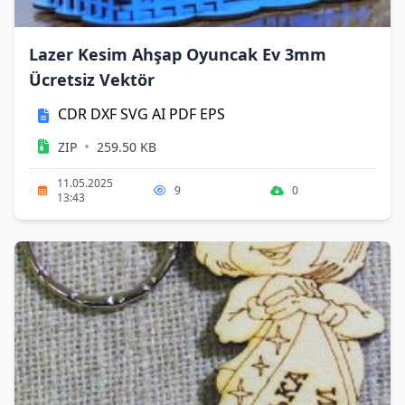
Lazer Kesim Ahşap Oyuncak Ev 3mm
Ücretsiz Vektör
CDR
DXF
SVG
AI
PDF
EPS
•
ZIP
259.50 KB
11.05.2025
9
0
13:43