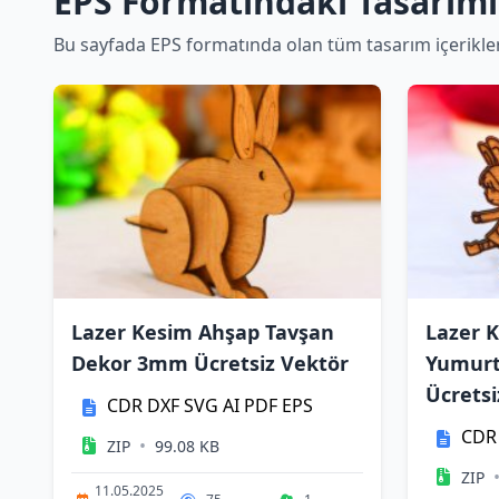
EPS Formatındaki Tasarıml
Bu sayfada EPS formatında olan tüm tasarım içeriklerin
Lazer Kesim Ahşap Tavşan
Lazer 
Dekor 3mm Ücretsiz Vektör
Yumurt
Ücretsi
CDR
DXF
SVG
AI
PDF
EPS
CDR
•
ZIP
99.08 KB
ZIP
11.05.2025