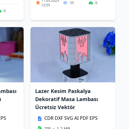
11.05.2025
55
0
12:55
0
ambası
Lazer Kesim Paskalya
u
Dekoratif Masa Lambası
Ücretsiz Vektör
EPS
CDR
DXF
SVG
AI
PDF
EPS
•
ZIP
1.2 MB