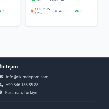
11.05.2025
1
49
0
12:52
İletişim
info@cizimdepom.com
+90 546 185 85 88
Karaman, Türkiye