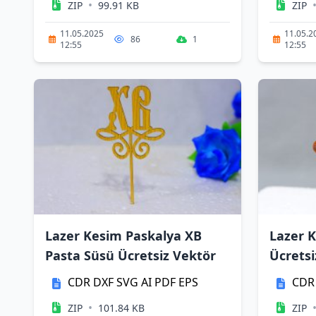
•
ZIP
99.91 KB
ZIP
11.05.2025
11.05.2
86
1
12:55
12:55
Lazer Kesim Paskalya XB
Lazer 
Pasta Süsü Ücretsiz Vektör
Ücretsi
CDR
DXF
SVG
AI
PDF
EPS
CDR
•
ZIP
101.84 KB
ZIP