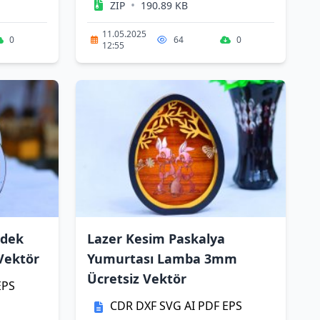
•
ZIP
190.89 KB
11.05.2025
0
64
0
12:55
rdek
Lazer Kesim Paskalya
Vektör
Yumurtası Lamba 3mm
Ücretsiz Vektör
EPS
CDR
DXF
SVG
AI
PDF
EPS