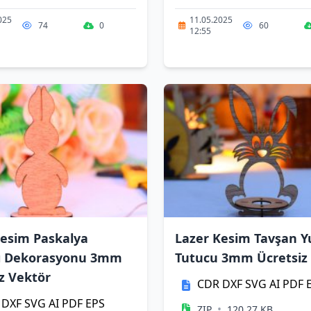
025
11.05.2025
74
0
60
12:55
Kesim Paskalya
Lazer Kesim Tavşan 
ı Dekorasyonu 3mm
Tutucu 3mm Ücretsiz
z Vektör
CDR
DXF
SVG
AI
PDF
DXF
SVG
AI
PDF
EPS
•
ZIP
120.27 KB