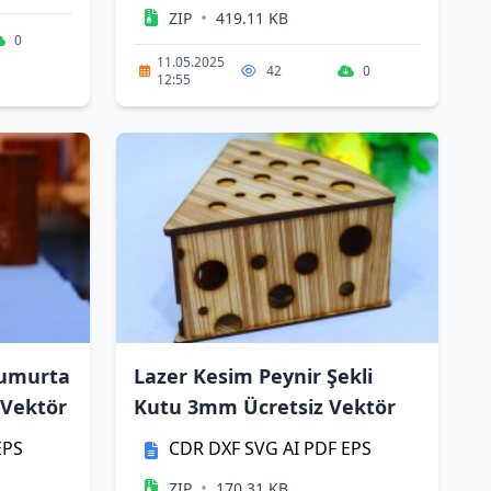
•
ZIP
419.11 KB
0
11.05.2025
42
0
12:55
Yumurta
Lazer Kesim Peynir Şekli
 Vektör
Kutu 3mm Ücretsiz Vektör
EPS
CDR
DXF
SVG
AI
PDF
EPS
•
ZIP
170.31 KB