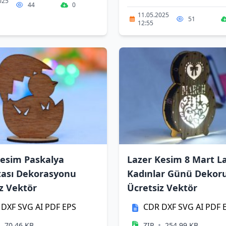
025
44
0
11.05.2025
51
12:55
Kesim Paskalya
Lazer Kesim 8 Mart L
ası Dekorasyonu
Kadınlar Günü Dekor
z Vektör
Ücretsiz Vektör
DXF
SVG
AI
PDF
EPS
CDR
DXF
SVG
AI
PDF
•
•
70.46 KB
ZIP
254.99 KB