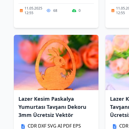
11.05.2025
11.05.2
68
0
12:55
12:55
Lazer Kesim Paskalya
Lazer 
Yumurtası Tavşanı Dekoru
Tavşan
3mm Ücretsiz Vektör
Ücretsi
CDR
DXF
SVG
AI
PDF
EPS
CDR