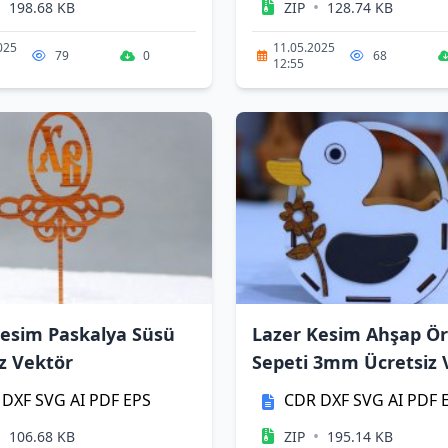
•
•
198.68 KB
ZIP
128.74 KB
025
11.05.2025
79
0
68
12:55
Kesim Paskalya Süsü
Lazer Kesim Ahşap Ö
z Vektör
Sepeti 3mm Ücretsiz 
DXF
SVG
AI
PDF
EPS
CDR
DXF
SVG
AI
PDF
•
•
106.68 KB
ZIP
195.14 KB