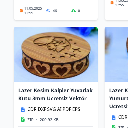
11.05.2
12:55
11.05.2025
46
0
12:55
Lazer Kesim Kalpler Yuvarlak
Lazer 
Kutu 3mm Ücretsiz Vektör
Yumurt
Ücretsi
CDR
DXF
SVG
AI
PDF
EPS
CDR
•
ZIP
200.92 KB
ZIP