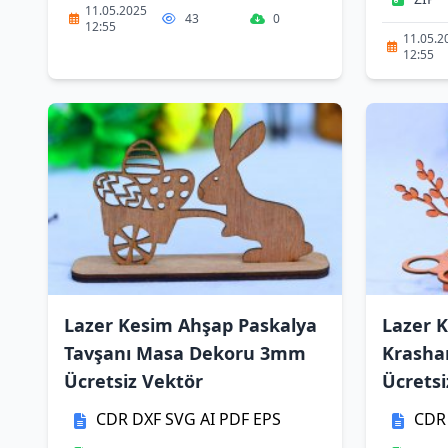
11.05.2025
43
0
12:55
11.05.2
12:55
Lazer Kesim Ahşap Paskalya
Lazer 
Tavşanı Masa Dekoru 3mm
Krasha
Ücretsiz Vektör
Ücretsi
CDR
DXF
SVG
AI
PDF
EPS
CDR