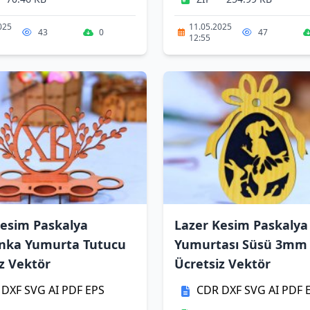
025
11.05.2025
43
0
47
12:55
Kesim Paskalya
Lazer Kesim Paskalya
nka Yumurta Tutucu
Yumurtası Süsü 3mm
z Vektör
Ücretsiz Vektör
DXF
SVG
AI
PDF
EPS
CDR
DXF
SVG
AI
PDF