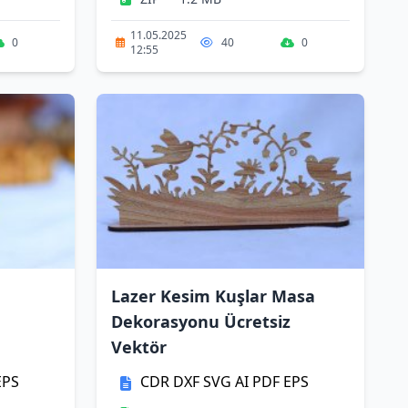
11.05.2025
0
40
0
12:55
Lazer Kesim Kuşlar Masa
Dekorasyonu Ücretsiz
Vektör
EPS
CDR
DXF
SVG
AI
PDF
EPS