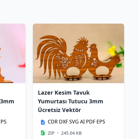
Lazer Kesim Tavuk
u 3mm
Yumurtası Tutucu 3mm
Ücretsiz Vektör
EPS
CDR
DXF
SVG
AI
PDF
EPS
•
ZIP
245.04 KB