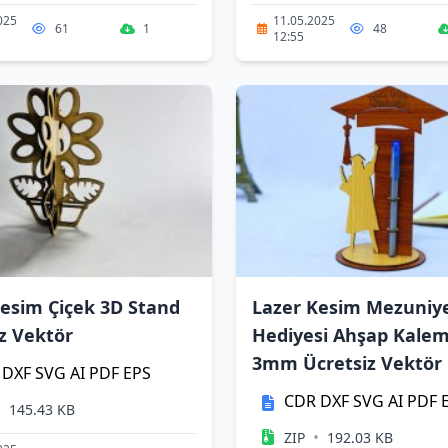
025
11.05.2025
61
1
48
12:55
Kesim Çiçek 3D Stand
Lazer Kesim Mezuniy
z Vektör
Hediyesi Ahşap Kalem
3mm Ücretsiz Vektör
DXF
SVG
AI
PDF
EPS
CDR
DXF
SVG
AI
PDF
•
145.43 KB
•
ZIP
192.03 KB