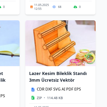
11.05.2025
0
68
0
12:55
et
Lazer Kesim Bileklik Standı
lik
3mm Ücretsiz Vektör
CDR
DXF
SVG
AI
PDF
EPS
EPS
•
ZIP
114.48 KB