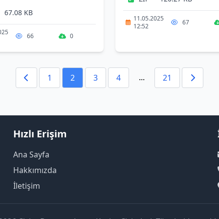
•
67.08 KB
11.05.2025
67
12:52
025
66
0
...
1
2
3
4
21
Hızlı Erişim
Ana Sayfa
Hakkımızda
İletişim