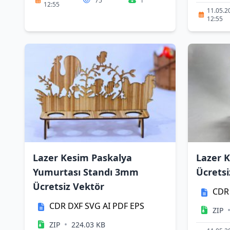
75
1
12:55
11.05.2
12:55
Lazer Kesim Paskalya
Lazer 
Yumurtası Standı 3mm
Ücretsi
Ücretsiz Vektör
CDR
CDR
DXF
SVG
AI
PDF
EPS
ZIP
•
ZIP
224.03 KB