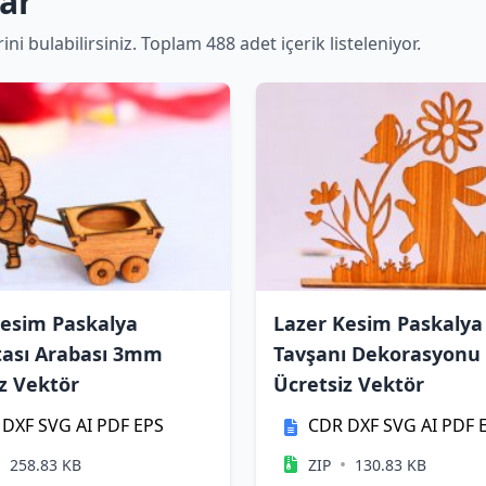
ar
i bulabilirsiniz. Toplam 488 adet içerik listeleniyor.
Kesim Paskalya
Lazer Kesim Paskalya
ası Arabası 3mm
Tavşanı Dekorasyon
z Vektör
Ücretsiz Vektör
DXF
SVG
AI
PDF
EPS
CDR
DXF
SVG
AI
PDF
•
•
258.83 KB
ZIP
130.83 KB