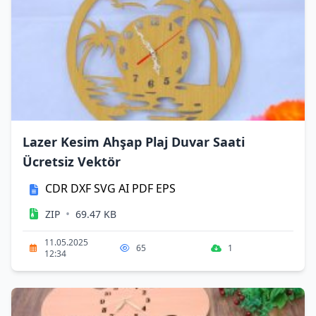
Lazer Kesim Ahşap Plaj Duvar Saati
Ücretsiz Vektör
CDR
DXF
SVG
AI
PDF
EPS
•
ZIP
69.47 KB
11.05.2025
65
1
12:34