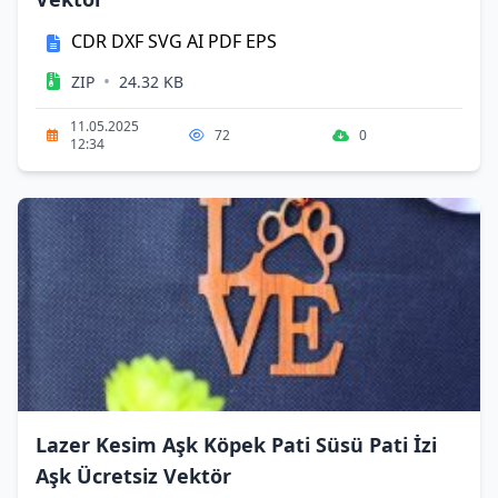
CDR
DXF
SVG
AI
PDF
EPS
•
ZIP
24.32 KB
11.05.2025
72
0
12:34
Lazer Kesim Aşk Köpek Pati Süsü Pati İzi
Aşk Ücretsiz Vektör