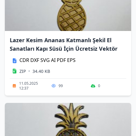
Lazer Kesim Ananas Katmanlı Şekil El
Sanatları Kapı Süsü İçin Ücretsiz Vektör
CDR
DXF
SVG
AI
PDF
EPS
•
ZIP
34.40 KB
11.05.2025
99
0
12:37