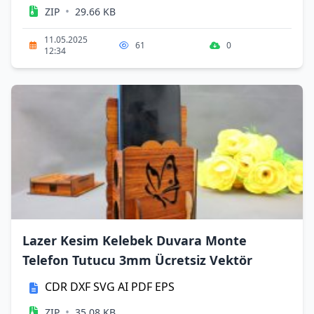
•
ZIP
29.66 KB
11.05.2025
61
0
12:34
Lazer Kesim Kelebek Duvara Monte
Telefon Tutucu 3mm Ücretsiz Vektör
CDR
DXF
SVG
AI
PDF
EPS
•
ZIP
35.08 KB