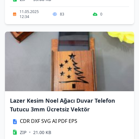
11.05.2025
83
0
12:34
Lazer Kesim Noel Ağacı Duvar Telefon
Tutucu 3mm Ücretsiz Vektör
CDR
DXF
SVG
AI
PDF
EPS
•
ZIP
21.00 KB