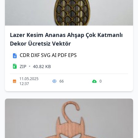
Lazer Kesim Ananas Ahşap Çok Katmanlı
Dekor Ücretsiz Vektör
CDR
DXF
SVG
AI
PDF
EPS
•
ZIP
40.82 KB
11.05.2025
66
0
12:37