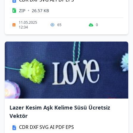
•
ZIP
26.57 KB
11.05.2025
65
0
12:34
Lazer Kesim Aşk Kelime Süsü Ücretsiz
Vektör
CDR
DXF
SVG
AI
PDF
EPS