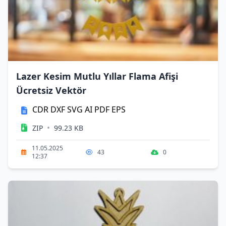
Lazer Kesim Mutlu Yıllar Flama Afişi
Ücretsiz Vektör
CDR
DXF
SVG
AI
PDF
EPS
•
ZIP
99.23 KB
11.05.2025
43
0
12:37