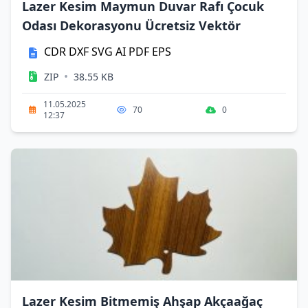
Lazer Kesim Maymun Duvar Rafı Çocuk
Odası Dekorasyonu Ücretsiz Vektör
CDR
DXF
SVG
AI
PDF
EPS
•
ZIP
38.55 KB
11.05.2025
70
0
12:37
Lazer Kesim Bitmemiş Ahşap Akçaağaç