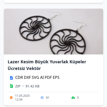
Lazer Kesim Büyük Yuvarlak Küpeler
Ücretsiz Vektör
CDR
DXF
SVG
AI
PDF
EPS
•
ZIP
91.42 KB
11.05.2025
81
0
12:34