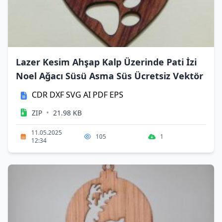
Lazer Kesim Ahşap Kalp Üzerinde Pati İzi
Noel Ağacı Süsü Asma Süs Ücretsiz Vektör
CDR
DXF
SVG
AI
PDF
EPS
•
ZIP
21.98 KB
11.05.2025
105
1
12:34