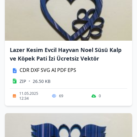
Lazer Kesim Evcil Hayvan Noel Süsü Kalp
ve Köpek Pati İzi Ücretsiz Vektör
CDR
DXF
SVG
AI
PDF
EPS
•
ZIP
26.50 KB
11.05.2025
69
0
12:34