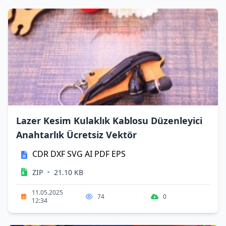
Lazer Kesim Kulaklık Kablosu Düzenleyici
Anahtarlık Ücretsiz Vektör
CDR
DXF
SVG
AI
PDF
EPS
•
ZIP
21.10 KB
11.05.2025
74
0
12:34