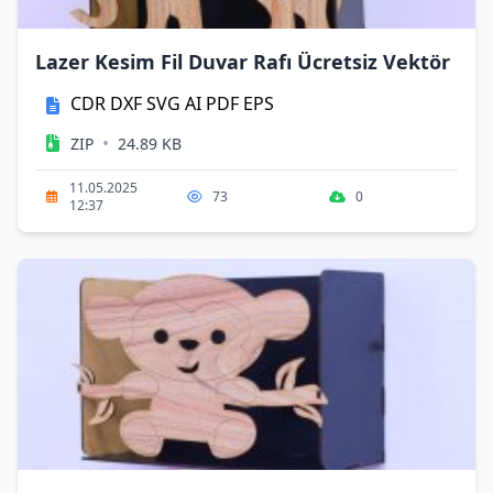
Lazer Kesim Fil Duvar Rafı Ücretsiz Vektör
CDR
DXF
SVG
AI
PDF
EPS
•
ZIP
24.89 KB
11.05.2025
73
0
12:37