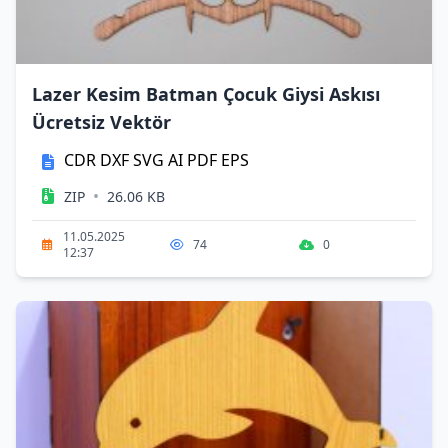
Lazer Kesim Batman Çocuk Giysi Askısı
Ücretsiz Vektör
CDR
DXF
SVG
AI
PDF
EPS
•
ZIP
26.06 KB
11.05.2025
74
0
12:37