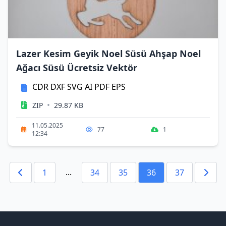
Lazer Kesim Geyik Noel Süsü Ahşap Noel
Ağacı Süsü Ücretsiz Vektör
CDR
DXF
SVG
AI
PDF
EPS
•
ZIP
29.87 KB
11.05.2025
77
1
12:34
...
1
34
35
36
37