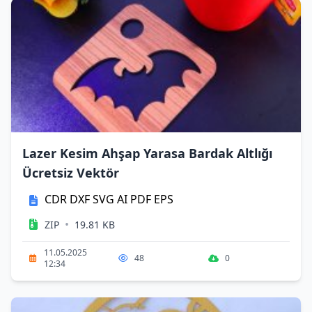
Lazer Kesim Ahşap Yarasa Bardak Altlığı
Ücretsiz Vektör
CDR
DXF
SVG
AI
PDF
EPS
•
ZIP
19.81 KB
11.05.2025
48
0
12:34