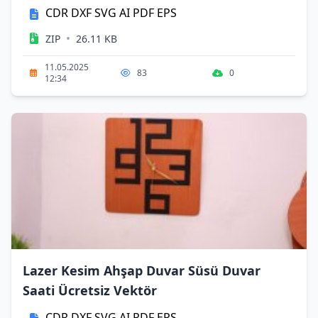
CDR
DXF
SVG
AI
PDF
EPS
•
ZIP
26.11 KB
11.05.2025
83
0
12:34
Lazer Kesim Ahşap Duvar Süsü Duvar
Saati Ücretsiz Vektör
CDR
DXF
SVG
AI
PDF
EPS