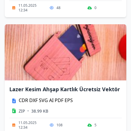
11.05.2025
48
0
12:34
Lazer Kesim Ahşap Kartlık Ücretsiz Vektör
CDR
DXF
SVG
AI
PDF
EPS
•
ZIP
38.99 KB
11.05.2025
108
5
12:34