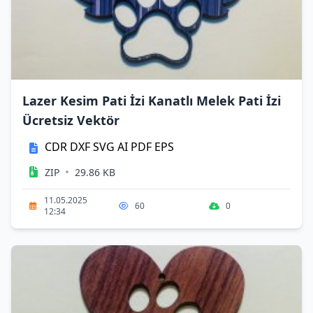
Lazer Kesim Pati İzi Kanatlı Melek Pati İzi
Ücretsiz Vektör
CDR
DXF
SVG
AI
PDF
EPS
•
ZIP
29.86 KB
11.05.2025
60
0
12:34