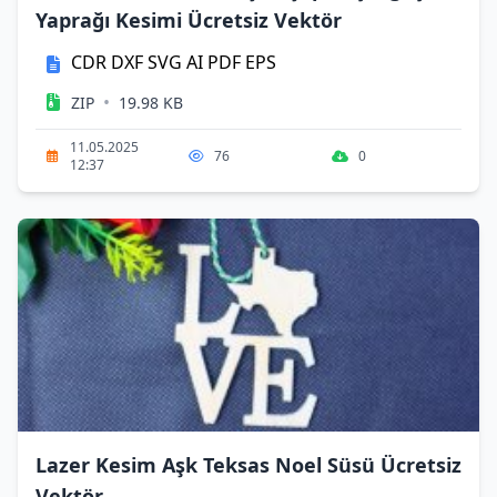
Yaprağı Kesimi Ücretsiz Vektör
CDR
DXF
SVG
AI
PDF
EPS
•
ZIP
19.98 KB
11.05.2025
76
0
12:37
Lazer Kesim Aşk Teksas Noel Süsü Ücretsiz
Vektör