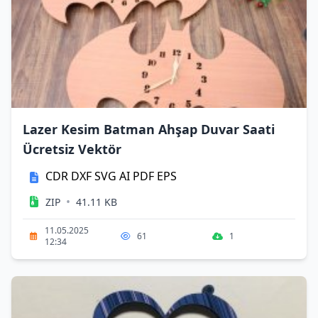
Lazer Kesim Batman Ahşap Duvar Saati
Ücretsiz Vektör
CDR
DXF
SVG
AI
PDF
EPS
•
ZIP
41.11 KB
11.05.2025
61
1
12:34