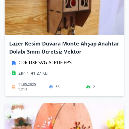
Lazer Kesim Duvara Monte Ahşap Anahtar
Dolabı 3mm Ücretsiz Vektör
CDR
DXF
SVG
AI
PDF
EPS
•
ZIP
41.27 KB
11.05.2025
58
2
12:13