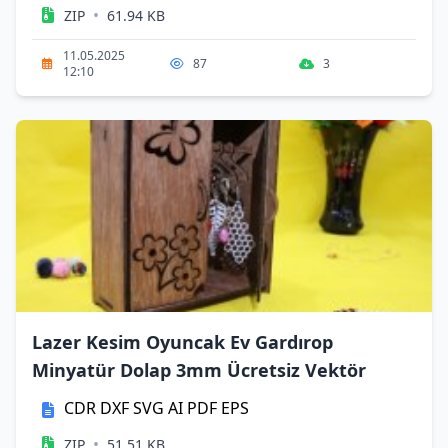
•
ZIP
61.94 KB
11.05.2025
87
3
12:10
Lazer Kesim Oyuncak Ev Gardırop
Minyatür Dolap 3mm Ücretsiz Vektör
CDR
DXF
SVG
AI
PDF
EPS
•
ZIP
51.51 KB