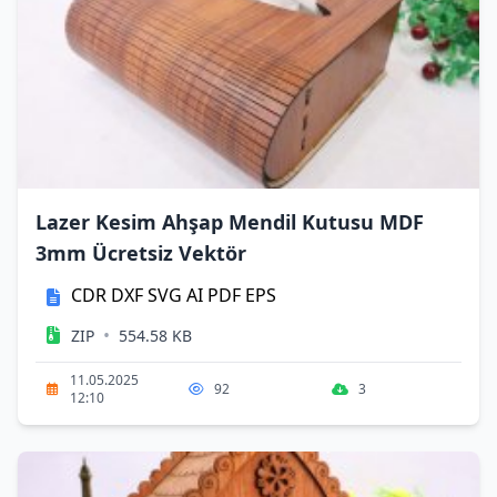
Lazer Kesim Ahşap Mendil Kutusu MDF
3mm Ücretsiz Vektör
CDR
DXF
SVG
AI
PDF
EPS
•
ZIP
554.58 KB
11.05.2025
92
3
12:10