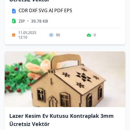
CDR
DXF
SVG
AI
PDF
EPS
•
ZIP
39.78 KB
11.05.2025
90
0
12:10
Lazer Kesim Ev Kutusu Kontraplak 3mm
Ücretsiz Vektör