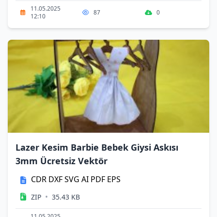
11.05.2025
87
0
12:10
Lazer Kesim Barbie Bebek Giysi Askısı
3mm Ücretsiz Vektör
CDR
DXF
SVG
AI
PDF
EPS
•
ZIP
35.43 KB
11.05.2025