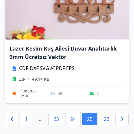
Lazer Kesim Kuş Ailesi Duvar Anahtarlık
3mm Ücretsiz Vektör
CDR
DXF
SVG
AI
PDF
EPS
•
ZIP
49.14 KB
11.05.2025
53
2
12:10
...
1
23
24
25
26