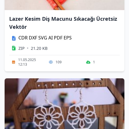
Lazer Kesim Diş Macunu Sıkacağı Ücretsiz
Vektör
CDR
DXF
SVG
AI
PDF
EPS
•
ZIP
21.20 KB
11.05.2025
109
1
12:13