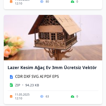
80
0
12:10
Lazer Kesim Ağaç Ev 3mm Ücretsiz Vektör
CDR
DXF
SVG
AI
PDF
EPS
•
ZIP
94.23 KB
11.05.2025
63
0
12:10