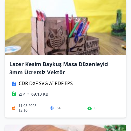
Lazer Kesim Baykuş Masa Düzenleyici
3mm Ücretsiz Vektör
CDR
DXF
SVG
AI
PDF
EPS
•
ZIP
69.13 KB
11.05.2025
54
0
12:10