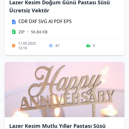
Lazer Kesim Doğum Günü Pastası Süsü
Ücretsiz Vektör
CDR
DXF
SVG
AI
PDF
EPS
•
ZIP
56.84 KB
11.05.2025
67
0
12:10
Lazer Kesim Mutlu Yıllar Pastası Süsü