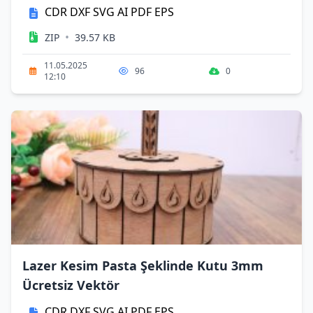
CDR
DXF
SVG
AI
PDF
EPS
•
ZIP
39.57 KB
11.05.2025
96
0
12:10
Lazer Kesim Pasta Şeklinde Kutu 3mm
Ücretsiz Vektör
CDR
DXF
SVG
AI
PDF
EPS