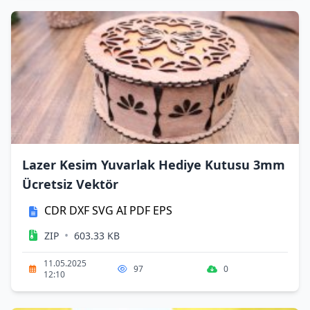
Lazer Kesim Yuvarlak Hediye Kutusu 3mm
Ücretsiz Vektör
CDR
DXF
SVG
AI
PDF
EPS
•
ZIP
603.33 KB
11.05.2025
97
0
12:10