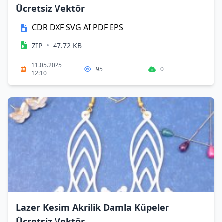
Ücretsiz Vektör
CDR
DXF
SVG
AI
PDF
EPS
•
ZIP
47.72 KB
11.05.2025
95
0
12:10
Lazer Kesim Akrilik Damla Küpeler
Ücretsiz Vektör