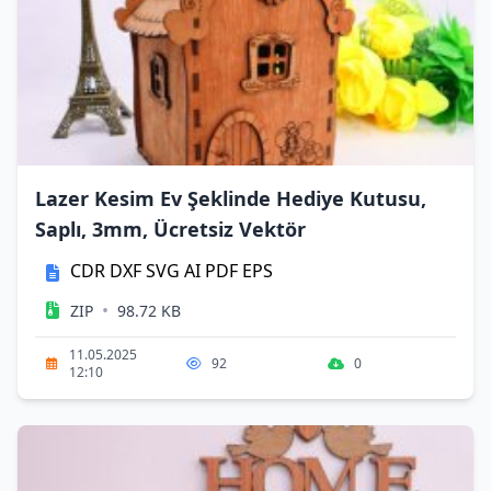
Lazer Kesim Ev Şeklinde Hediye Kutusu,
Saplı, 3mm, Ücretsiz Vektör
CDR
DXF
SVG
AI
PDF
EPS
•
ZIP
98.72 KB
11.05.2025
92
0
12:10