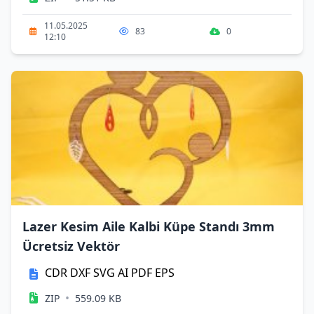
11.05.2025
83
0
12:10
Lazer Kesim Aile Kalbi Küpe Standı 3mm
Ücretsiz Vektör
CDR
DXF
SVG
AI
PDF
EPS
•
ZIP
559.09 KB