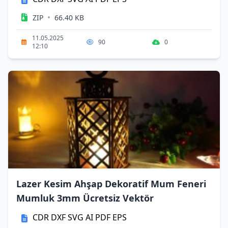
•
ZIP
66.40 KB
11.05.2025
90
0
12:10
Lazer Kesim Ahşap Dekoratif Mum Feneri
Mumluk 3mm Ücretsiz Vektör
CDR
DXF
SVG
AI
PDF
EPS