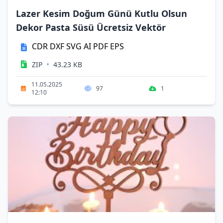
Lazer Kesim Doğum Günü Kutlu Olsun
Dekor Pasta Süsü Ücretsiz Vektör
CDR
DXF
SVG
AI
PDF
EPS
•
ZIP
43.23 KB
11.05.2025
97
1
12:10