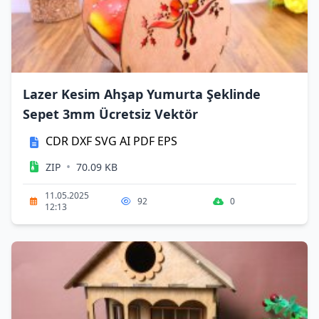
Lazer Kesim Ahşap Yumurta Şeklinde
Sepet 3mm Ücretsiz Vektör
CDR
DXF
SVG
AI
PDF
EPS
•
ZIP
70.09 KB
11.05.2025
92
0
12:13