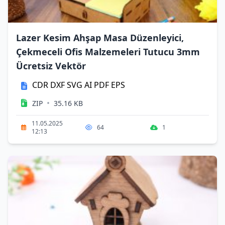
Lazer Kesim Ahşap Masa Düzenleyici,
Çekmeceli Ofis Malzemeleri Tutucu 3mm
Ücretsiz Vektör
CDR
DXF
SVG
AI
PDF
EPS
•
ZIP
35.16 KB
11.05.2025
64
1
12:13