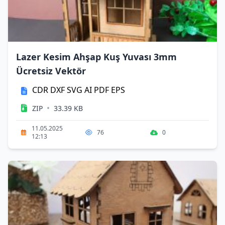
Lazer Kesim Ahşap Kuş Yuvası 3mm
Ücretsiz Vektör
CDR
DXF
SVG
AI
PDF
EPS
•
ZIP
33.39 KB
11.05.2025
76
0
12:13