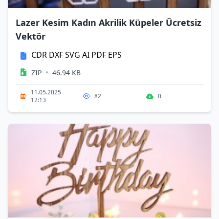
Lazer Kesim Kadın Akrilik Küpeler Ücretsiz
Vektör
CDR
DXF
SVG
AI
PDF
EPS
•
ZIP
46.94 KB
11.05.2025
82
0
12:13