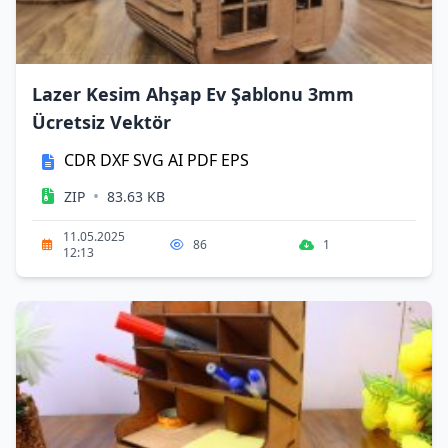
Lazer Kesim Ahşap Ev Şablonu 3mm
Ücretsiz Vektör
CDR
DXF
SVG
AI
PDF
EPS
•
ZIP
83.63 KB
11.05.2025
86
1
12:13