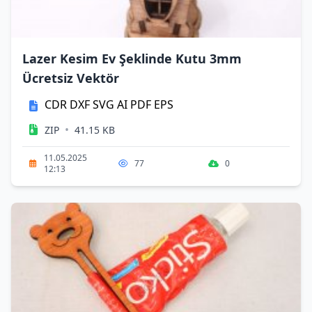
Lazer Kesim Ev Şeklinde Kutu 3mm
Ücretsiz Vektör
CDR
DXF
SVG
AI
PDF
EPS
•
ZIP
41.15 KB
11.05.2025
77
0
12:13