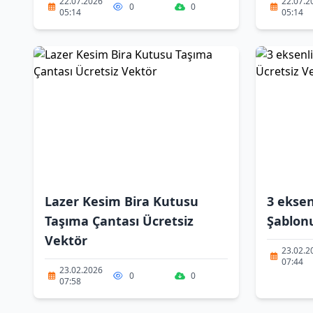
22.07.2026
22.07.2
0
0
05:14
05:14
Lazer Kesim Bira Kutusu
3 ekse
Taşıma Çantası Ücretsiz
Şablonu
Vektör
23.02.2
07:44
23.02.2026
0
0
07:58