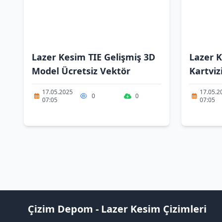
Lazer Kesim TIE Gelişmiş 3D
Lazer K
Model Ücretsiz Vektör
Kartviz
17.05.2025
17.05.2
0
0
07:05
07:05
Çizim Depom - Lazer Kesim Çizimleri