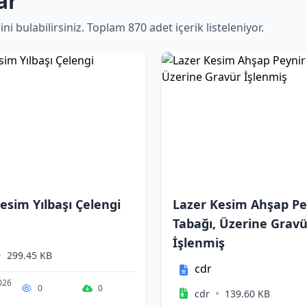
ar
 bulabilirsiniz. Toplam 870 adet içerik listeleniyor.
esim Yılbaşı Çelengi
Lazer Kesim Ahşap Pe
Tabağı, Üzerine Gravü
İşlenmiş
•
299.45 KB
cdr
026
0
0
•
cdr
139.60 KB