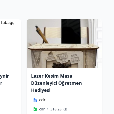
ynir
Lazer Kesim Masa
r
Düzenleyici Öğretmen
Hediyesi
cdr
•
cdr
318.28 KB