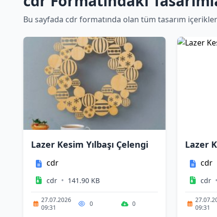
cdr Formatındaki Tasarıml
Bu sayfada cdr formatında olan tüm tasarım içeriklerini
Lazer Kesim Yılbaşı Çelengi
Lazer K
cdr
cdr
•
cdr
141.90 KB
cdr
27.07.2026
27.07.2
0
0
09:31
09:31