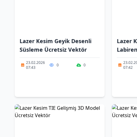
Lazer Kesim Geyik Desenli
Lazer K
Süsleme Ücretsiz Vektör
Labiren
23.02.2026
23.02.2
0
0
07:43
07:42