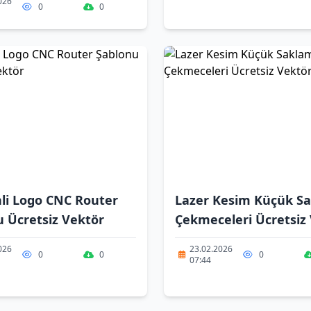
026
0
0
nli Logo CNC Router
Lazer Kesim Küçük S
 Ücretsiz Vektör
Çekmeceleri Ücretsiz
026
23.02.2026
0
0
0
07:44