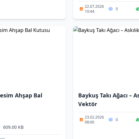
22.07.2026
0
10:44
Kesim Ahşap Bal
Baykuş Takı Ağacı – As
Vektör
23.02.2026
0
08:00
•
609.00 KB