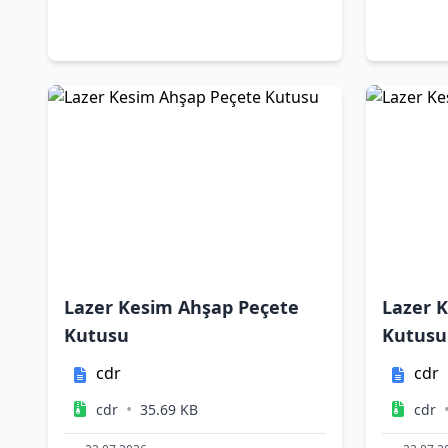
Lazer Kesim Ahşap Peçete
Lazer 
Kutusu
Kutusu
cdr
cdr
•
cdr
35.69 KB
cdr