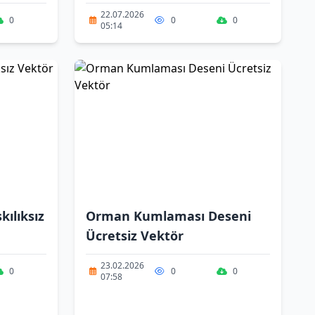
22.07.2026
0
0
0
05:14
kılıksız
Orman Kumlaması Deseni
Ücretsiz Vektör
23.02.2026
0
0
0
07:58