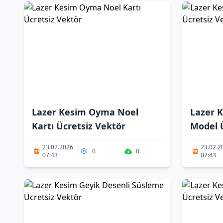
Lazer Kesim Oyma Noel
Lazer K
Kartı Ücretsiz Vektör
Model 
23.02.2026
23.02.2
0
0
07:43
07:43