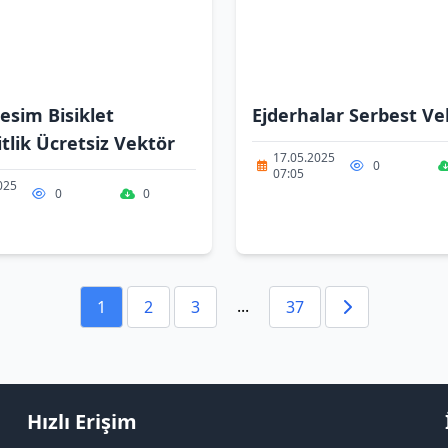
esim Bisiklet
Ejderhalar Serbest Ve
itlik Ücretsiz Vektör
17.05.2025
0
07:05
025
0
0
...
1
2
3
37
Hızlı Erişim