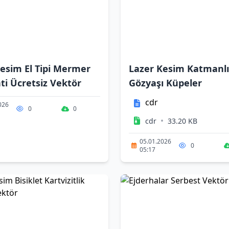
esim El Tipi Mermer
Lazer Kesim Katmanlı
ti Ücretsiz Vektör
Gözyaşı Küpeler
cdr
026
0
0
•
cdr
33.20 KB
05.01.2026
0
05:17