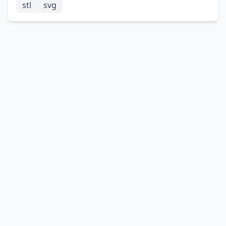
stl
svg