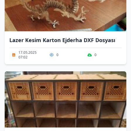
Lazer Kesim Karton Ejderha DXF Dosyası
17.05.2025
0
0
07:02