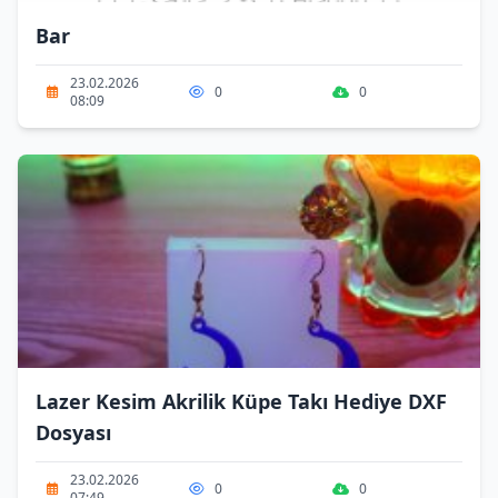
Bar
23.02.2026
0
0
08:09
Lazer Kesim Akrilik Küpe Takı Hediye DXF
Dosyası
23.02.2026
0
0
07:49