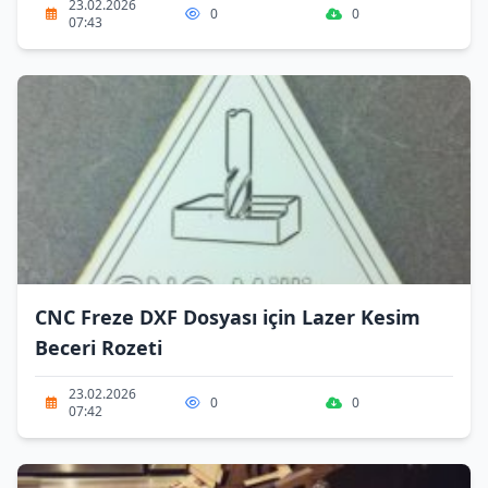
23.02.2026
0
0
07:43
CNC Freze DXF Dosyası için Lazer Kesim
Beceri Rozeti
23.02.2026
0
0
07:42