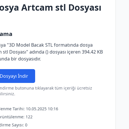
osya Artcam stl Dosyası
lama
sya "3D Model Bacak STL formatında dosya
 stl Dosyası" adında () dosyası içeren 394.42 KB
nda bir dosyasıdır.
Dosyayı İndir
ndirme butonuna tıklayarak tüm içeriği ücretsiz
lirsiniz.
lenme Tarihi: 10.05.2025 10:16
rüntülenme: 122
dirme Sayısı: 0