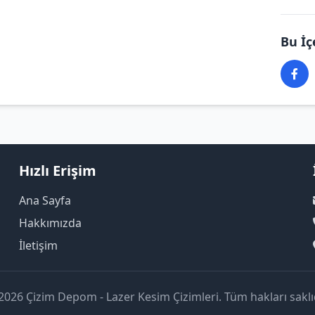
Bu İç
Hızlı Erişim
Ana Sayfa
Hakkımızda
İletişim
2026 Çizim Depom - Lazer Kesim Çizimleri. Tüm hakları saklıd