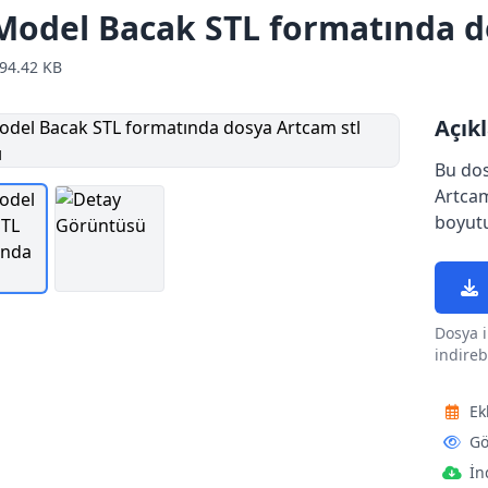
Model Bacak STL formatında d
94.42 KB
Açık
Bu do
Artcam
boyutu
Dosya i
indirebi
Ek
Gö
İn