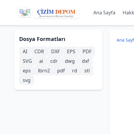
Ana Sayfa
Hakk
Dosya Formatları
Ana Say
AI
CDR
DXF
EPS
PDF
SVG
ai
cdr
dwg
dxf
eps
lbrn2
pdf
rd
stl
svg