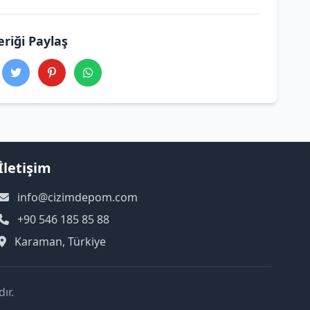
eriği Paylaş
İletişim
info@cizimdepom.com
+90 546 185 85 88
Karaman, Türkiye
ır.