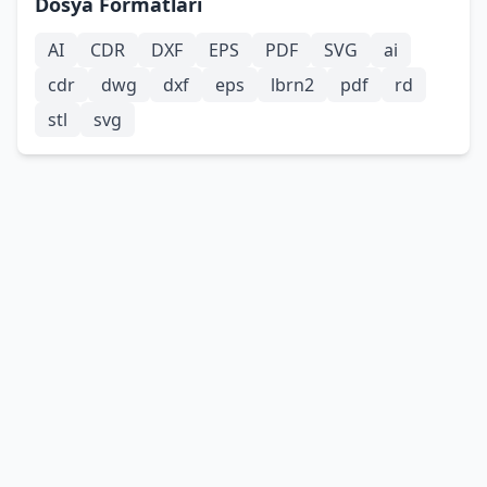
Dosya Formatları
AI
CDR
DXF
EPS
PDF
SVG
ai
cdr
dwg
dxf
eps
lbrn2
pdf
rd
stl
svg