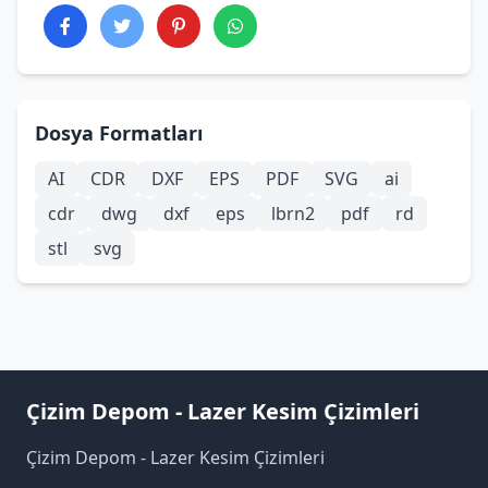
Dosya Formatları
AI
CDR
DXF
EPS
PDF
SVG
ai
cdr
dwg
dxf
eps
lbrn2
pdf
rd
stl
svg
Çizim Depom - Lazer Kesim Çizimleri
Çizim Depom - Lazer Kesim Çizimleri