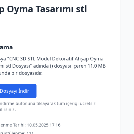
p Oyma Tasarımı stl
lama
sya "CNC 3D STL Model Dekoratif Ahşap Oyma
mı stl Dosyası" adında () dosyası içeren 11.0 MB
nda bir dosyasıdır.
Dosyayı İndir
ndirme butonuna tıklayarak tüm içeriği ücretsiz
lirsiniz.
lenme Tarihi: 10.05.2025 17:16
rüntülenme: 111