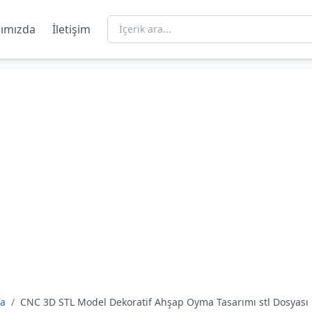
ımızda
İletişim
fa
/
CNC 3D STL Model Dekoratif Ahşap Oyma Tasarımı stl Dosyası