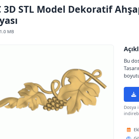
 3D STL Model Dekoratif Ahşa
yası
1.0 MB
Açık
Bu do
Tasarı
boyutu
Dosya i
indirebi
Ek
Gö