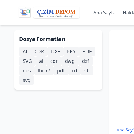
Ana Sayfa
Hakk
Dosya Formatları
AI
CDR
DXF
EPS
PDF
SVG
ai
cdr
dwg
dxf
eps
lbrn2
pdf
rd
stl
svg
Ana Say