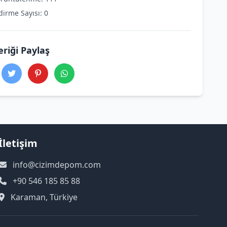
dirme Sayısı: 0
eriği Paylaş
İletişim
info@cizimdepom.com
+90 546 185 85 88
Karaman, Türkiye