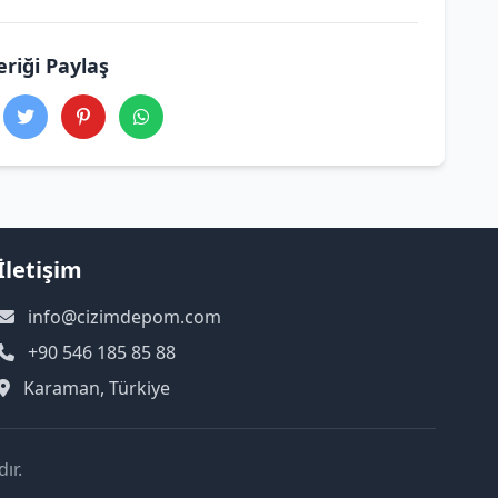
eriği Paylaş
İletişim
info@cizimdepom.com
+90 546 185 85 88
Karaman, Türkiye
ır.