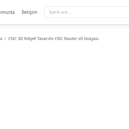
ımızda
İletişim
fa
/
CNC 3D Rölyef Tasarımı CNC Router stl Dosyası