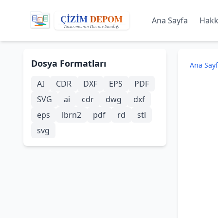
Ana Sayfa
Hakk
Dosya Formatları
Ana Say
AI
CDR
DXF
EPS
PDF
SVG
ai
cdr
dwg
dxf
eps
lbrn2
pdf
rd
stl
svg