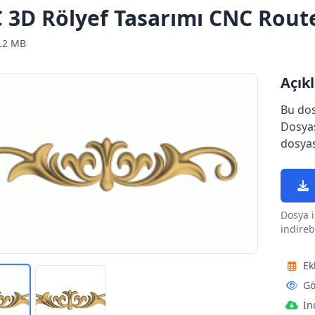
 3D Rölyef Tasarımı CNC Route
.2 MB
Açık
Bu dos
Dosyas
dosyas
Dosya i
indirebi
Ek
Gö
İn