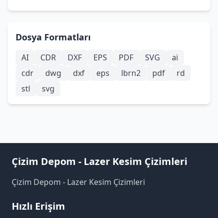
Dosya Formatları
AI
CDR
DXF
EPS
PDF
SVG
ai
cdr
dwg
dxf
eps
lbrn2
pdf
rd
stl
svg
Çizim Depom - Lazer Kesim Çizimleri
Çizim Depom - Lazer Kesim Çizimleri
Hızlı Erişim