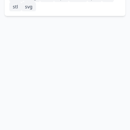
stl
svg