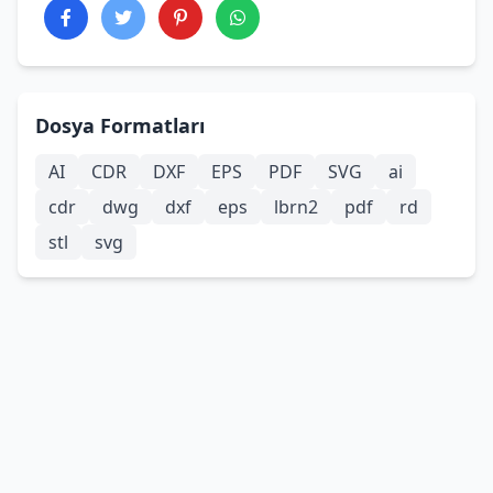
Dosya Formatları
AI
CDR
DXF
EPS
PDF
SVG
ai
cdr
dwg
dxf
eps
lbrn2
pdf
rd
stl
svg