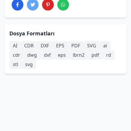
Dosya Formatları
AI
CDR
DXF
EPS
PDF
SVG
ai
cdr
dwg
dxf
eps
lbrn2
pdf
rd
stl
svg