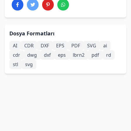
Dosya Formatları
AI
CDR
DXF
EPS
PDF
SVG
ai
cdr
dwg
dxf
eps
lbrn2
pdf
rd
stl
svg