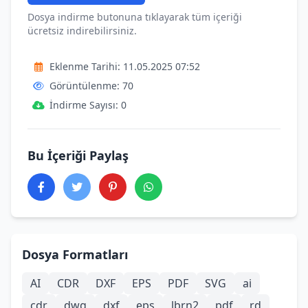
Dosya indirme butonuna tıklayarak tüm içeriği
ücretsiz indirebilirsiniz.
Eklenme Tarihi: 11.05.2025 07:52
Görüntülenme: 70
İndirme Sayısı: 0
Bu İçeriği Paylaş
Dosya Formatları
AI
CDR
DXF
EPS
PDF
SVG
ai
cdr
dwg
dxf
eps
lbrn2
pdf
rd