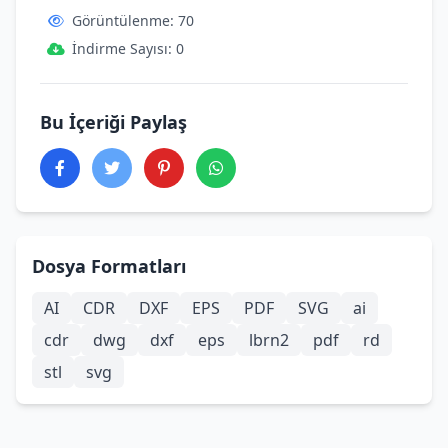
Görüntülenme: 70
İndirme Sayısı: 0
Bu İçeriği Paylaş
Dosya Formatları
AI
CDR
DXF
EPS
PDF
SVG
ai
cdr
dwg
dxf
eps
lbrn2
pdf
rd
stl
svg