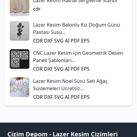
Lazer Kesim Halhal Sergileme Standı
cdr
Lazer Kesim Balonlu Kız Doğum Günü
Pastası Süsü...
CDR
DXF
SVG
AI
PDF
EPS
CNC Lazer Kesim için Geometrik Desen
Paneli Şablonları...
CDR
DXF
SVG
AI
PDF
EPS
Lazer Kesim Noel Süsü Seti Ağaç
Süslemeleri Ücretsiz...
CDR
DXF
SVG
AI
PDF
EPS
Çizim Depom - Lazer Kesim Çizimleri