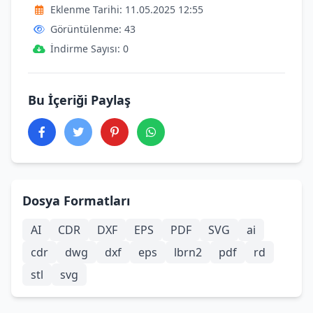
Eklenme Tarihi: 11.05.2025 12:55
Görüntülenme: 43
İndirme Sayısı: 0
Bu İçeriği Paylaş
Dosya Formatları
AI
CDR
DXF
EPS
PDF
SVG
ai
cdr
dwg
dxf
eps
lbrn2
pdf
rd
stl
svg