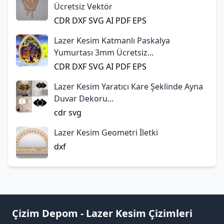
Ücretsiz Vektör
CDR
DXF
SVG
AI
PDF
EPS
Lazer Kesim Katmanlı Paskalya
Yumurtası 3mm Ücretsiz...
CDR
DXF
SVG
AI
PDF
EPS
Lazer Kesim Yaratıcı Kare Şeklinde Ayna
Duvar Dekoru...
cdr
svg
Lazer Kesim Geometri İletki
dxf
Çizim Depom - Lazer Kesim Çizimleri