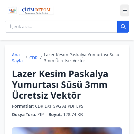
Ana
Lazer Kesim Paskalya Yumurtası Süsü
/
CDR
/
Sayfa
3mm Ücretsiz Vektör
Lazer Kesim Paskalya
Yumurtası Süsü 3mm
Ücretsiz Vektör
Formatlar:
CDR
DXF
SVG
AI
PDF
EPS
Dosya Türü:
ZIP
Boyut:
128.74 KB