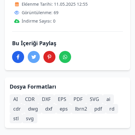
Eklenme Tarihi: 11.05.2025 12:55
Görüntülenme: 69
İndirme Sayısı: 0
Bu İçeriği Paylaş
Dosya Formatları
AI
CDR
DXF
EPS
PDF
SVG
ai
cdr
dwg
dxf
eps
lbrn2
pdf
rd
stl
svg