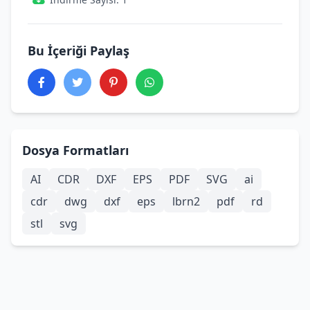
Bu İçeriği Paylaş
Dosya Formatları
AI
CDR
DXF
EPS
PDF
SVG
ai
cdr
dwg
dxf
eps
lbrn2
pdf
rd
stl
svg