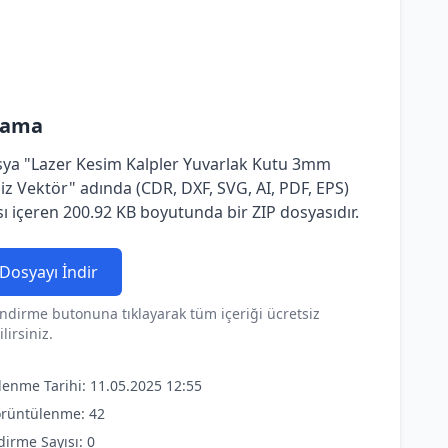
lama
ya "Lazer Kesim Kalpler Yuvarlak Kutu 3mm
iz Vektör" adında (CDR, DXF, SVG, AI, PDF, EPS)
ı içeren 200.92 KB boyutunda bir ZIP dosyasıdır.
Dosyayı İndir
ndirme butonuna tıklayarak tüm içeriği ücretsiz
lirsiniz.
lenme Tarihi: 11.05.2025 12:55
rüntülenme: 42
dirme Sayısı: 0