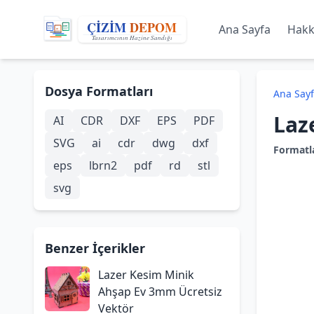
Ana Sayfa
Hakk
Dosya Formatları
Ana Say
Laz
AI
CDR
DXF
EPS
PDF
SVG
ai
cdr
dwg
dxf
Formatl
eps
lbrn2
pdf
rd
stl
svg
Benzer İçerikler
Lazer Kesim Minik
Ahşap Ev 3mm Ücretsiz
Vektör