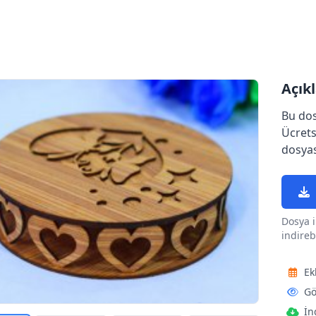
Açık
Bu dos
Ücrets
dosyas
Dosya i
indirebi
Ek
Gö
İn