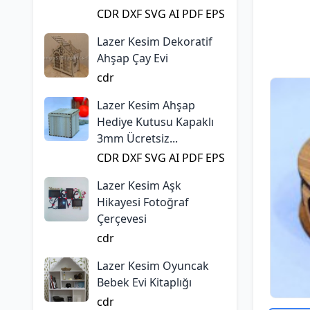
CDR
DXF
SVG
AI
PDF
EPS
Lazer Kesim Dekoratif
Ahşap Çay Evi
cdr
Lazer Kesim Ahşap
Hediye Kutusu Kapaklı
3mm Ücretsiz...
CDR
DXF
SVG
AI
PDF
EPS
Lazer Kesim Aşk
Hikayesi Fotoğraf
Çerçevesi
cdr
Lazer Kesim Oyuncak
Bebek Evi Kitaplığı
cdr