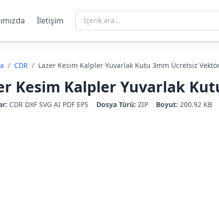
ımızda
İletişim
fa
/
CDR
/
Lazer Kesim Kalpler Yuvarlak Kutu 3mm Ücretsiz Vektö
er Kesim Kalpler Yuvarlak Ku
ar:
CDR
DXF
SVG
AI
PDF
EPS
Dosya Türü:
ZIP
Boyut:
200.92 KB