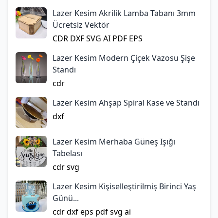
Lazer Kesim Akrilik Lamba Tabanı 3mm
Ücretsiz Vektör
CDR
DXF
SVG
AI
PDF
EPS
Lazer Kesim Modern Çiçek Vazosu Şişe
Standı
cdr
Lazer Kesim Ahşap Spiral Kase ve Standı
dxf
Lazer Kesim Merhaba Güneş Işığı
Tabelası
cdr
svg
Lazer Kesim Kişiselleştirilmiş Birinci Yaş
Günü...
cdr
dxf
eps
pdf
svg
ai