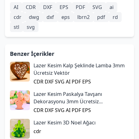
AI
CDR
DXF
EPS
PDF
SVG
ai
cdr
dwg
dxf
eps
lbrn2
pdf
rd
stl
svg
Benzer İçerikler
Lazer Kesim Kalp Şeklinde Lamba 3mm
Ücretsiz Vektör
CDR
DXF
SVG
AI
PDF
EPS
Lazer Kesim Paskalya Tavşanı
Dekorasyonu 3mm Ücretsiz...
CDR
DXF
SVG
AI
PDF
EPS
Lazer Kesim 3D Noel Ağacı
cdr