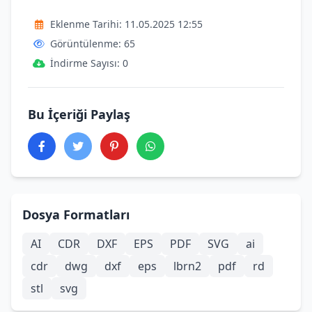
Eklenme Tarihi: 11.05.2025 12:55
Görüntülenme: 65
İndirme Sayısı: 0
Bu İçeriği Paylaş
Dosya Formatları
AI
CDR
DXF
EPS
PDF
SVG
ai
cdr
dwg
dxf
eps
lbrn2
pdf
rd
stl
svg