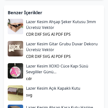
Benzer İçerikler
Lazer Kesim Ahşap Şeker Kutusu 3mm
Ücretsiz Vektör
CDR
DXF
SVG
AI
PDF
EPS
Lazer Kesim Gitar Grubu Duvar Dekoru
Ücretsiz Vektör
CDR
DXF
SVG
AI
PDF
EPS
Lazer Kesim XOXO Cüce Kapı Süsü
Sevgililer Günü...
cdr
Lazer Kesim Açık Kapaklı Kutu
svg
Lazer Kesim Ahşap Kasa Kutu Hazine