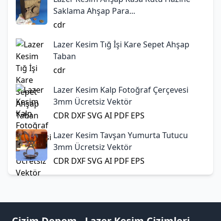
Saklama Ahşap Para...
cdr
Lazer Kesim Tığ İşi Kare Sepet Ahşap
Taban
cdr
Lazer Kesim Kalp Fotoğraf Çerçevesi
3mm Ücretsiz Vektör
CDR
DXF
SVG
AI
PDF
EPS
Lazer Kesim Tavşan Yumurta Tutucu
3mm Ücretsiz Vektör
CDR
DXF
SVG
AI
PDF
EPS
Çizim Depom - Lazer Kesim Çizimleri