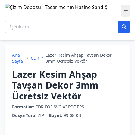
Ana
Lazer Kesim Ahşap Tavşan Dekor
/
CDR
/
Sayfa
3mm Ücretsiz Vektör
Lazer Kesim Ahşap
Tavşan Dekor 3mm
Ücretsiz Vektör
Formatlar:
CDR
DXF
SVG
AI
PDF
EPS
Dosya Türü:
ZIP
Boyut:
99.08 KB