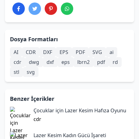
Dosya Formatları
AI
CDR
DXF
EPS
PDF
SVG
ai
cdr
dwg
dxf
eps
lbrn2
pdf
rd
stl
svg
Benzer İçerikler
Çocuklar için Lazer Kesim Hafıza Oyunu
cdr
Lazer Kesim Kadın Gücü İşareti