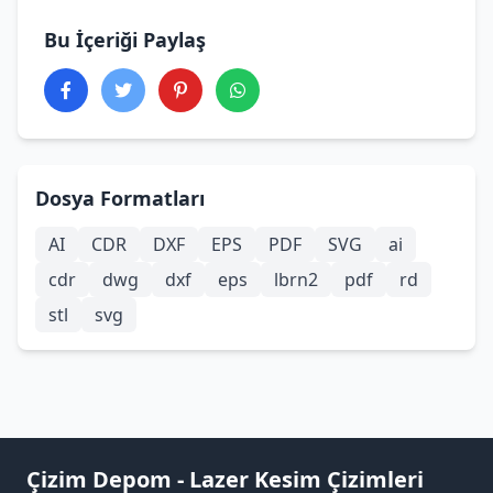
Bu İçeriği Paylaş
Dosya Formatları
AI
CDR
DXF
EPS
PDF
SVG
ai
cdr
dwg
dxf
eps
lbrn2
pdf
rd
stl
svg
Çizim Depom - Lazer Kesim Çizimleri