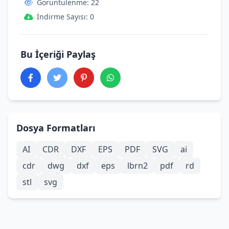
Görüntülenme: 22
İndirme Sayısı: 0
Bu İçeriği Paylaş
Dosya Formatları
AI
CDR
DXF
EPS
PDF
SVG
ai
cdr
dwg
dxf
eps
lbrn2
pdf
rd
stl
svg