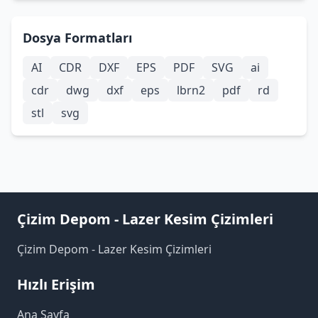
Dosya Formatları
AI
CDR
DXF
EPS
PDF
SVG
ai
cdr
dwg
dxf
eps
lbrn2
pdf
rd
stl
svg
Çizim Depom - Lazer Kesim Çizimleri
Çizim Depom - Lazer Kesim Çizimleri
Hızlı Erişim
Ana Sayfa