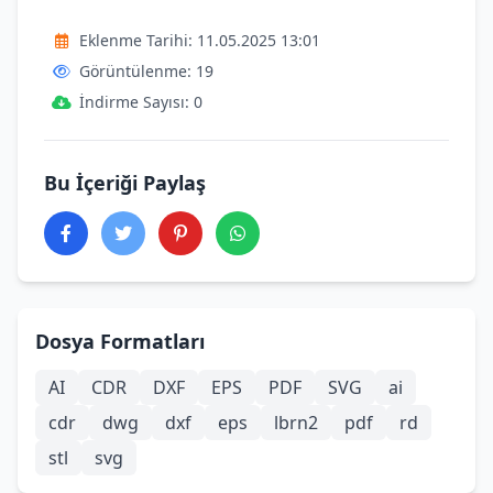
Eklenme Tarihi: 11.05.2025 13:01
Görüntülenme: 19
İndirme Sayısı: 0
Bu İçeriği Paylaş
Dosya Formatları
AI
CDR
DXF
EPS
PDF
SVG
ai
cdr
dwg
dxf
eps
lbrn2
pdf
rd
stl
svg