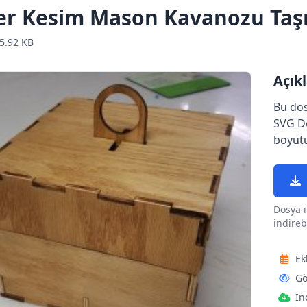
er Kesim Mason Kavanozu Taş
5.92 KB
Açık
Bu do
SVG Do
boyutu
Dosya i
indirebi
Ek
Gö
İn