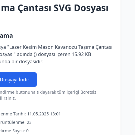
ıma Çantası SVG Dosyası
lama
sya "Lazer Kesim Mason Kavanozu Taşıma Çantası
syası" adında () dosyası içeren 15.92 KB
nda bir dosyasıdır.
Dosyayı İndir
ndirme butonuna tıklayarak tüm içeriği ücretsiz
lirsiniz.
lenme Tarihi: 11.05.2025 13:01
rüntülenme: 23
dirme Sayısı: 0