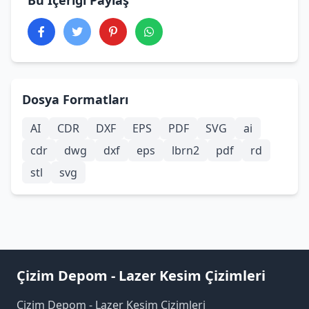
Bu İçeriği Paylaş
Dosya Formatları
AI
CDR
DXF
EPS
PDF
SVG
ai
cdr
dwg
dxf
eps
lbrn2
pdf
rd
stl
svg
Çizim Depom - Lazer Kesim Çizimleri
Çizim Depom - Lazer Kesim Çizimleri