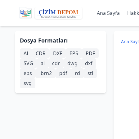
Ana Sayfa
Hakk
Dosya Formatları
Ana Say
AI
CDR
DXF
EPS
PDF
SVG
ai
cdr
dwg
dxf
eps
lbrn2
pdf
rd
stl
svg