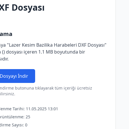
DXF Dosyası
lama
ya "Lazer Kesim Bazilika Harabeleri DXF Dosyası"
 () dosyası içeren 1.1 MB boyutunda bir
ıdır.
Dosyayı İndir
ndirme butonuna tıklayarak tüm içeriği ücretsiz
lirsiniz.
lenme Tarihi: 11.05.2025 13:01
rüntülenme: 25
dirme Sayısı: 0