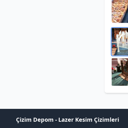
Çizim Depom - Lazer Kesim Çizimleri