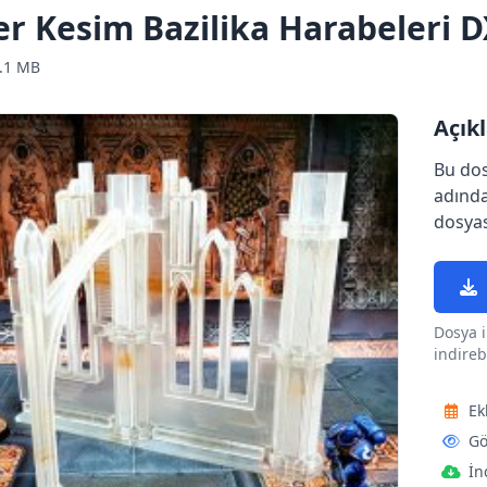
er Kesim Bazilika Harabeleri 
.1 MB
Açık
Bu dos
adında
dosyas
Dosya i
indirebi
Ek
Gö
İn