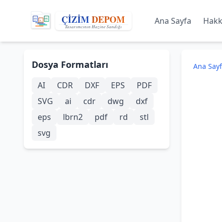
Ana Sayfa
Hakk
Dosya Formatları
Ana Say
AI
CDR
DXF
EPS
PDF
SVG
ai
cdr
dwg
dxf
eps
lbrn2
pdf
rd
stl
svg