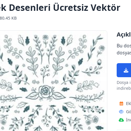
ek Desenleri Ücretsiz Vektör
80.45 KB
Açık
Bu dos
dosyas
Dosya i
indirebi
Ek
Gö
İn