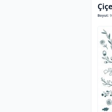
Çiç
Boyut:
9