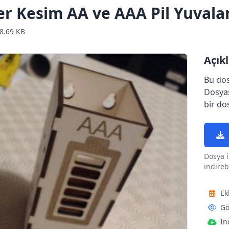
er Kesim AA ve AAA Pil Yuvala
8.69 KB
Açık
Bu dos
Dosyas
bir dos
Dosya i
indirebi
Ek
Gö
İn