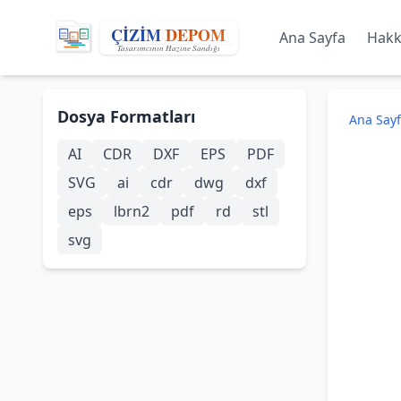
Ana Sayfa
Hakk
Dosya Formatları
Ana Say
AI
CDR
DXF
EPS
PDF
SVG
ai
cdr
dwg
dxf
eps
lbrn2
pdf
rd
stl
svg