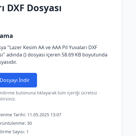
rı DXF Dosyası
lama
ya "Lazer Kesim AA ve AAA Pil Yuvaları DXF
ı" adında () dosyası içeren 58.69 KB boyutunda
yasıdır.
Dosyayı İndir
ndirme butonuna tıklayarak tüm içeriği ücretsiz
lirsiniz.
lenme Tarihi: 11.05.2025 13:07
rüntülenme: 30
dirme Sayısı: 1