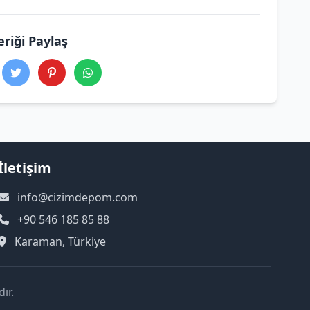
eriği Paylaş
İletişim
info@cizimdepom.com
+90 546 185 85 88
Karaman, Türkiye
ır.