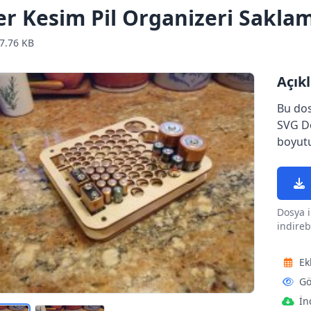
er Kesim Pil Organizeri Sakla
7.76 KB
Açık
Bu dos
SVG Do
boyutu
Dosya i
indirebi
Ek
Gö
İn