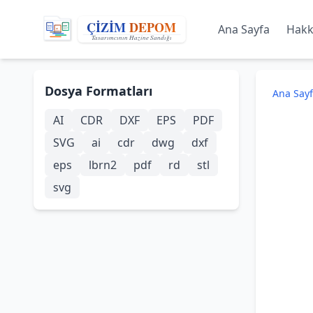
Ana Sayfa
Hakk
Dosya Formatları
Ana Say
AI
CDR
DXF
EPS
PDF
SVG
ai
cdr
dwg
dxf
eps
lbrn2
pdf
rd
stl
svg