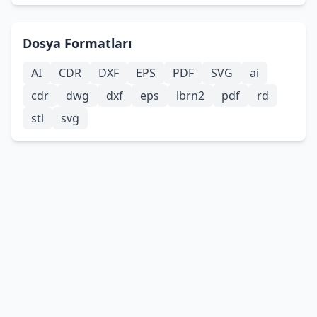
Dosya Formatları
AI
CDR
DXF
EPS
PDF
SVG
ai
cdr
dwg
dxf
eps
lbrn2
pdf
rd
stl
svg