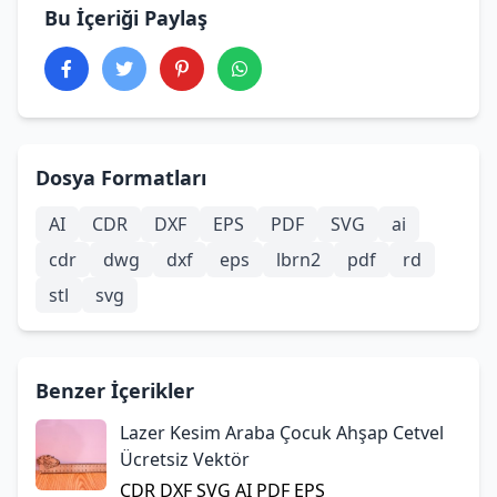
Bu İçeriği Paylaş
Dosya Formatları
AI
CDR
DXF
EPS
PDF
SVG
ai
cdr
dwg
dxf
eps
lbrn2
pdf
rd
stl
svg
Benzer İçerikler
Lazer Kesim Araba Çocuk Ahşap Cetvel
Ücretsiz Vektör
CDR
DXF
SVG
AI
PDF
EPS