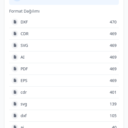
Format Dağılımı
DXF
470
CDR
469
SVG
469
AI
469
PDF
469
EPS
469
cdr
401
svg
139
dxf
105
ai
40