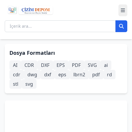
Dosya Formatları
AI
CDR
DXF
EPS
PDF
SVG
ai
cdr
dwg
dxf
eps
lbrn2
pdf
rd
stl
svg