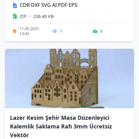
CDR
DXF
SVG
AI
PDF
EPS
•
ZIP
236.40 KB
11.05.2025
7
0
13:43
Lazer Kesim Şehir Masa Düzenleyici
Kalemlik Saklama Rafı 3mm Ücretsiz
Vektör