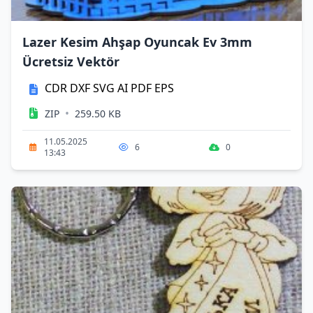
Lazer Kesim Ahşap Oyuncak Ev 3mm
Ücretsiz Vektör
CDR
DXF
SVG
AI
PDF
EPS
•
ZIP
259.50 KB
11.05.2025
6
0
13:43