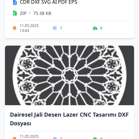
CDR
DXF
SVG
AI
PDF
EPS
•
ZIP
75.38 KB
11.05.2025
7
0
13:43
Dairesel Jali Desen Lazer CNC Tasarımı DXF
Dosyası
11.05.2025
7
0