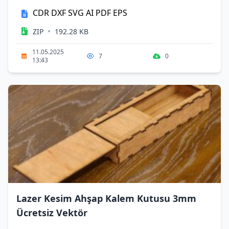
CDR
DXF
SVG
AI
PDF
EPS
•
ZIP
192.28 KB
11.05.2025
7
0
13:43
Lazer Kesim Ahşap Kalem Kutusu 3mm
Ücretsiz Vektör