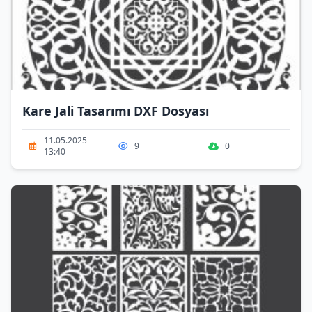
Kare Jali Tasarımı DXF Dosyası
11.05.2025
9
0
13:40