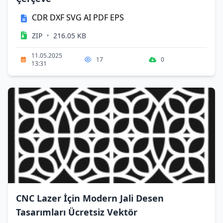
CDR
DXF
SVG
AI
PDF
EPS
•
ZIP
216.05 KB
11.05.2025
17
0
13:31
CNC Lazer İçin Modern Jali Desen
Tasarımları Ücretsiz Vektör