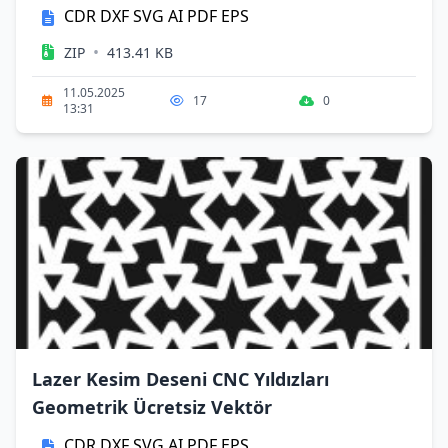
CDR
DXF
SVG
AI
PDF
EPS
•
ZIP
413.41 KB
11.05.2025
17
0
13:31
Lazer Kesim Deseni CNC Yıldızları
Geometrik Ücretsiz Vektör
CDR
DXF
SVG
AI
PDF
EPS