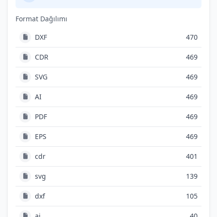
Format Dağılımı
DXF
470
CDR
469
SVG
469
AI
469
PDF
469
EPS
469
cdr
401
svg
139
dxf
105
ai
40