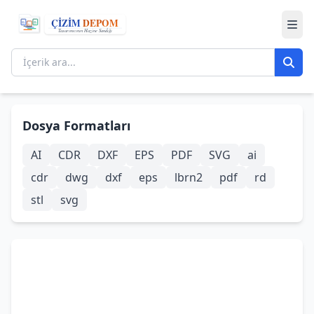
Dosya Formatları
AI
CDR
DXF
EPS
PDF
SVG
ai
cdr
dwg
dxf
eps
lbrn2
pdf
rd
stl
svg