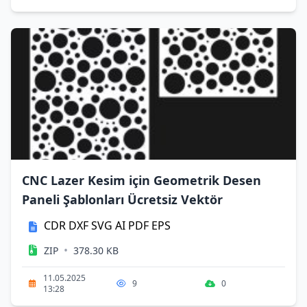
CNC Lazer Kesim için Geometrik Desen
Paneli Şablonları Ücretsiz Vektör
CDR
DXF
SVG
AI
PDF
EPS
•
ZIP
378.30 KB
11.05.2025
9
0
13:28