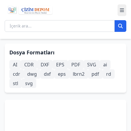
Dosya Formatları
AI
CDR
DXF
EPS
PDF
SVG
ai
cdr
dwg
dxf
eps
lbrn2
pdf
rd
stl
svg