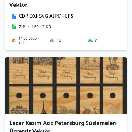
Vektör
CDR
DXF
SVG
AI
PDF
EPS
•
ZIP
169.13 KB
11.05.2025
14
0
13:31
Lazer Kesim Aziz Petersburg Süslemeleri
Ücretsiz Vektör