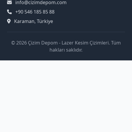
info@cizimdepom.com
+90 546 185 85 88
Karaman, Türkiye
© 2026 Çizim Depom - Lazer Kesim Çizimleri. Tüm
hakları saklıdır.