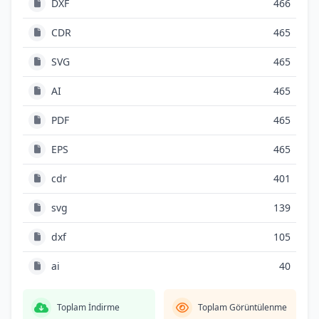
DXF
466
CDR
465
SVG
465
AI
465
PDF
465
EPS
465
cdr
401
svg
139
dxf
105
ai
40
Toplam İndirme
Toplam Görüntülenme